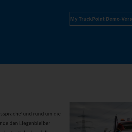
My TruckPoint Demo-Vers
essprache
und rund um die
3
unde den Liegenbleiber