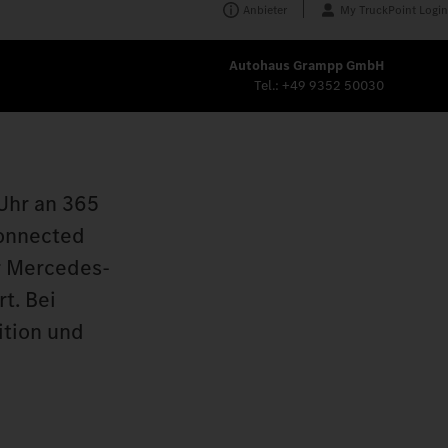
Anbieter
My TruckPoint Login
Autohaus Grampp GmbH
Tel.:
+49 9352 50030
 Uhr an 365
Connected
or Mercedes-
t. Bei
ition und